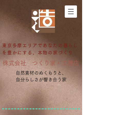
東京多摩エリアであなたの暮らし
を豊かにする、本物の家づくり
​株式会社 つくり家・工務店
自然素材のぬくもりと、
自分らしさが響き合う家