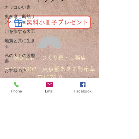
カッコいい家
奥多摩 断熱リ
無料小冊子プレゼント
ノベーション
川を旅する大工
地震と共に生き
る
私の大工の履歴
株式会社 つくり家・工務店
書
〒197-0802 東京都あきる野市草
お客様の声
花1076-9
会社をつくる
​TEL：080-5525-7531
日常の中で感じ
Phone
Email
Facebook
たこと
Email：
umekichi0513@kd6.so-
自宅兼モデルハ
ウス
net.ne.jp