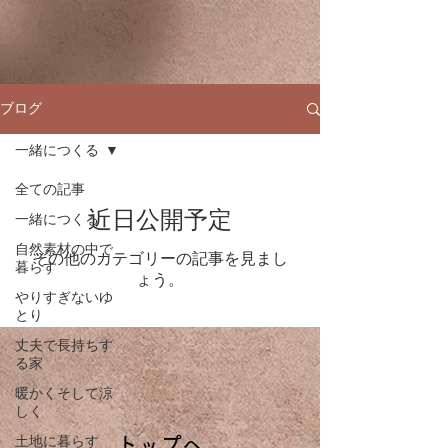
ブログ
一緒につくる
全ての記事
近日公開予定
一緒につくる
自然素材の中で
その他のカテゴリーの記事を見まし
暮らす
ょう。
やりすぎないゆ
とり
丈夫で長持ちす
る家
暖かくそして涼
しく
土地に暮らす
​トップへ