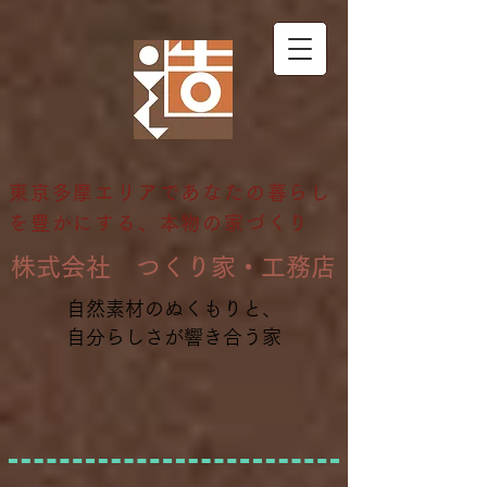
東京多摩エリアであなたの暮らし
を豊かにする、本物の家づくり
​株式会社 つくり家・工務店
自然素材のぬくもりと、
自分らしさが響き合う家