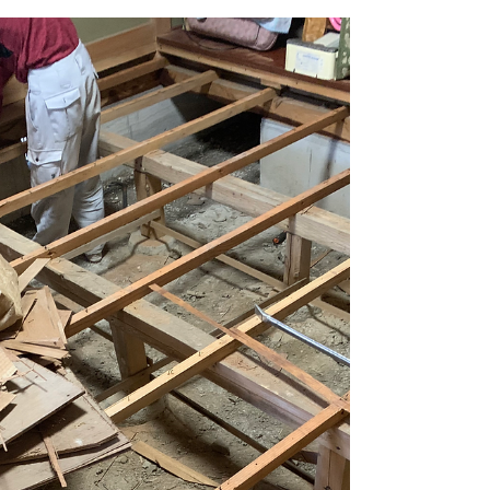
しょう？
カテゴリー, 土地に暮らす／戸建てリノベーショ
ン 木の家・自然な家で、あなたの暮らしを楽しみ
ませんか？ 東京・多摩エリアの「つくり家工務
店」です。 今日のテーマはリノベーションのお
話、3回目。 これまで何回かにわたって、リノベー
ションについてお話してきました。...