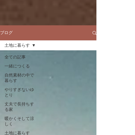
ブログ
土地に暮らす
全ての記事
一緒につくる
自然素材の中で
暮らす
やりすぎないゆ
とり
丈夫で長持ちす
る家
暖かくそして涼
しく
土地に暮らす