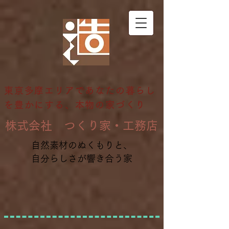
東京多摩エリアであなたの暮らし
を豊かにする、本物の家づくり
​株式会社 つくり家・工務店
自然素材のぬくもりと、
自分らしさが響き合う家