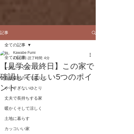
記事
全ての記事
Kawabe Fumi
全ての記事
2月11日
読了時間: 4分
【見学会最終日】この家で
一緒につくる
確認してほしい5つのポイ
自然素材の中で暮らす
ント
やりすぎないゆとり
丈夫で長持ちする家
暖かくそして涼しく
土地に暮らす
カッコいい家