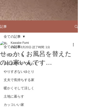
記事
全ての記事
Kawabe Fumi
全ての記事
2021年3月20日
読了時間: 1分
せっかくお風呂を替えた
一緒につくる
のに寒いんです…
自然素材の中で暮らす
やりすぎないゆとり
丈夫で長持ちする家
暖かくそして涼しく
土地に暮らす
カッコいい家