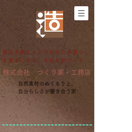
東京多摩エリアであなたの暮らし
を豊かにする、本物の家づくり
​株式会社 つくり家・工務店
自然素材のぬくもりと、
自分らしさが響き合う家