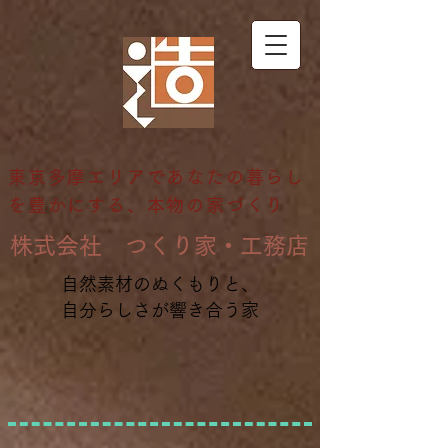
東京多摩エリアであなたの暮らし
を豊かにする、本物の家づくり
​株式会社 つくり家・工務店
自然素材のぬくもりと、
自分らしさが響き合う家