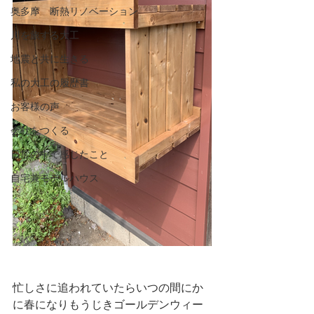
奥多摩 断熱リノベーション
川を旅する大工
地震と共に生きる
私の大工の履歴書
お客様の声
会社をつくる
日常の中で感じたこと
自宅兼モデルハウス
忙しさに追われていたらいつの間にか
に春になりもうじきゴールデンウィー