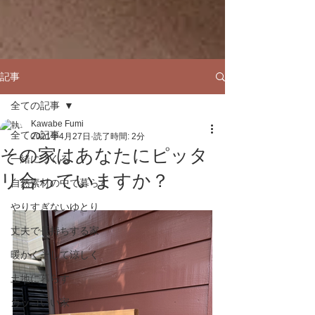
記事
全ての記事
Kawabe Fumi
全ての記事
2021年4月27日
読了時間: 2分
その家はあなたにピッタ
一緒につくる
リ合っていますか？
自然素材の中で暮らす
やりすぎないゆとり
丈夫で長持ちする家
暖かくそして涼しく
土地に暮らす
カッコいい家