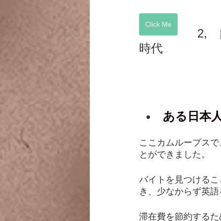
Click Me
2,
時代
ある日本
ここカムループスで
とができました。
バイトを見つけるこ
き、少なからず英語
滞在費を節約するた