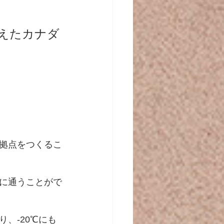
考えたカナダ
拠点をつくるこ
に通うことがで
、-20℃にも