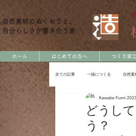
自然素材のぬくもりと、
自分らしさが響き合う家
ホーム
はじめての方へ
つくり家
全ての記事
一緒につくる
自然素
Kawabe Fumi
202
土地に暮らす
カッコいい家
どうして
う？ 
お客様の声
会社をつくる