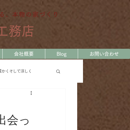
る、本物の家づくり
工務店
会社概要
Blog
お問い合わせ
暖かくそして涼しく
る
私の大工の履歴書
会っ