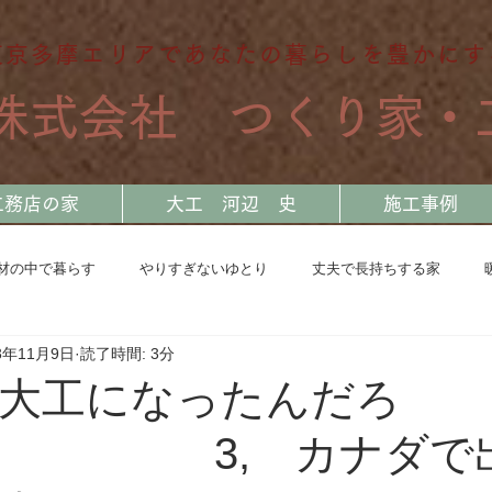
東京多摩エリアであなたの暮らしを豊かにす
​株式会社 つくり家・
工務店の家
大工 河辺 史
施工事例
材の中で暮らす
やりすぎないゆとり
丈夫で長持ちする家
3年11月9日
読了時間: 3分
奥多摩 断熱リノベーション
川を旅する大工
地震と共に生き
大工になったんだろ
3, カナダで出
日常の中で感じたこと
自宅兼モデルハウス