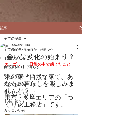
記事
全ての記事
Kawabe Fumi
全ての記事
2024年5月25日
読了時間: 2分
出会いは変化の始まり？
一緒につくる
カテゴリー　日常の中で感じたこと
自然素材の中で暮らす
木の家・自然な家で、あ
やりすぎないゆとり
なたの暮らしを楽しみま
丈夫で長持ちする家
せんか？
暖かくそして涼しく
東京・多摩エリアの「つ
土地に暮らす
くり家工務店」です
。
カッコいい家