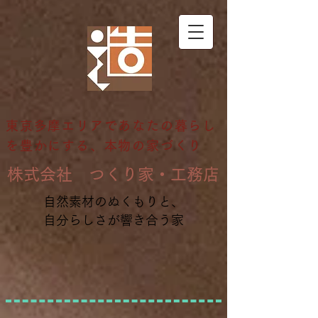
東京多摩エリアであなたの暮らし
を豊かにする、本物の家づくり
​株式会社 つくり家・工務店
自然素材のぬくもりと、
自分らしさが響き合う家