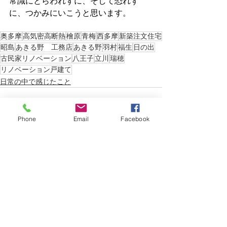
常識にとらわれずに、そして恐れず
に、つかみにいこうと思います。
奥多摩
高気密高断熱
檜原
青梅
西多摩
新築注文住宅
昭島
あきる野 工務店
あきる野
羽村
福生
日の出
古民家リノベーション
八王子
立川
瑞穂
リノベーション戸建て
日常の中で感じたこと
Phone
Email
Facebook
すべて表示
最新記事