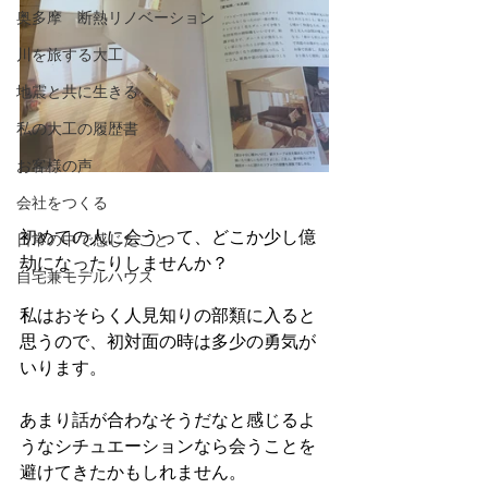
奥多摩 断熱リノベーション
川を旅する大工
地震と共に生きる
私の大工の履歴書
お客様の声
会社をつくる
初めての人に会うって、どこか少し億
日常の中で感じたこと
劫になったりしませんか？
自宅兼モデルハウス
私はおそらく人見知りの部類に入ると
思うので、初対面の時は多少の勇気が
いります。
あまり話が合わなそうだなと感じるよ
うなシチュエーションなら会うことを
避けてきたかもしれません。