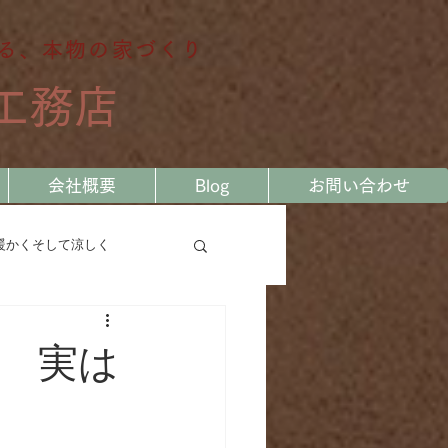
る、本物の家づくり
工務店
会社概要
Blog
お問い合わせ
暖かくそして涼しく
る
私の大工の履歴書
 実は