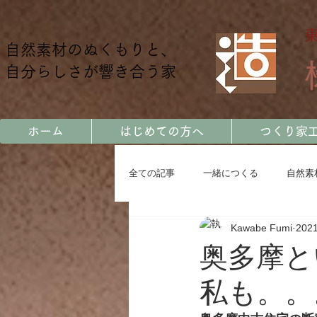
自然素材のぬくもりと、
自分らしさが響き合う家
ホーム
はじめての方へ
つくり家
全ての記事
一緒につくる
自然素
Kawabe Fumi
202
土地に暮らす
カッコいい家
奥多摩と
私も。。
お客様の声
会社をつくる