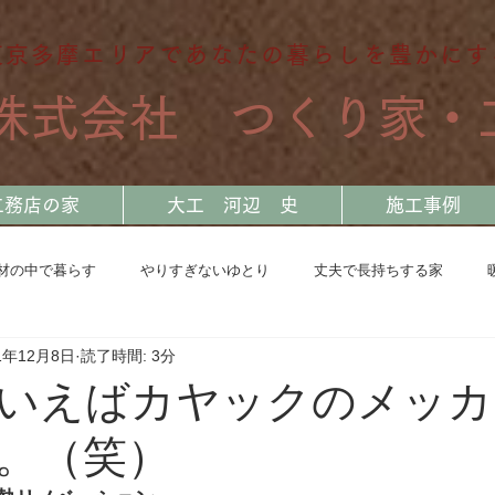
東京多摩エリアであなたの暮らしを豊かにす
​株式会社 つくり家・
工務店の家
大工 河辺 史
施工事例
材の中で暮らす
やりすぎないゆとり
丈夫で長持ちする家
1年12月8日
読了時間: 3分
奥多摩 断熱リノベーション
川を旅する大工
地震と共に生き
いえばカヤックのメッカ
。（笑）
日常の中で感じたこと
自宅兼モデルハウス