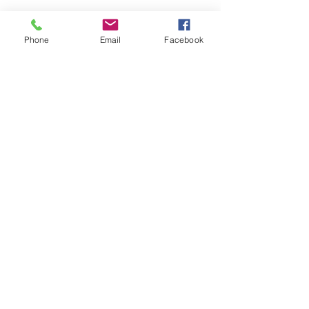
Phone
Email
Facebook
コメント
コメントを追加…
間取りの前に考えたい、
自然素材の家で
本当に大切なこと
化」を楽しむ