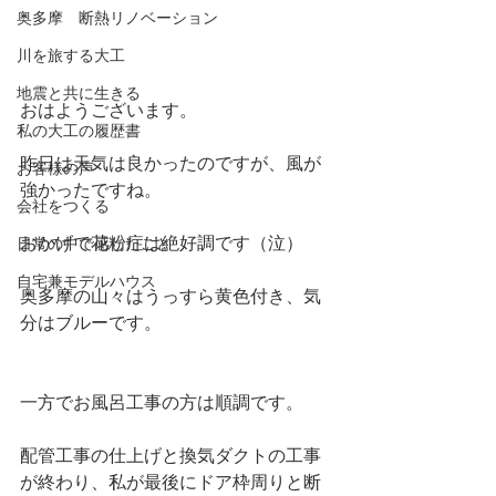
奥多摩 断熱リノベーション
川を旅する大工
地震と共に生きる
おはようございます。
私の大工の履歴書
昨日は天気は良かったのですが、風が
お客様の声
強かったですね。
会社をつくる
おかげで花粉症は絶好調です（泣）
日常の中で感じたこと
自宅兼モデルハウス
奥多摩の山々はうっすら黄色付き、気
分はブルーです。
一方でお風呂工事の方は順調です。
配管工事の仕上げと換気ダクトの工事
が終わり、私が最後にドア枠周りと断