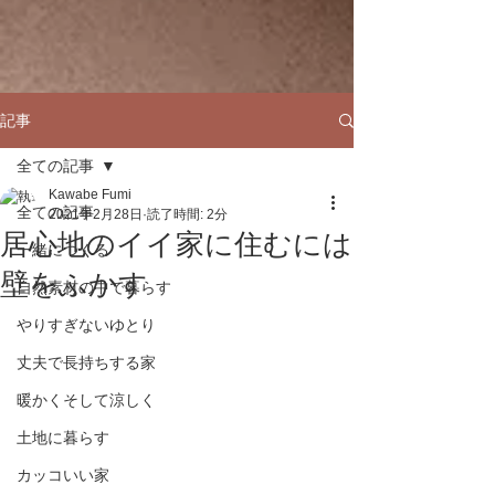
記事
全ての記事
Kawabe Fumi
全ての記事
2021年2月28日
読了時間: 2分
居心地のイイ家に住むには
一緒につくる
壁をふかす
自然素材の中で暮らす
やりすぎないゆとり
丈夫で長持ちする家
暖かくそして涼しく
土地に暮らす
カッコいい家