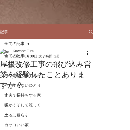
記事
全ての記事
Kawabe Fumi
全ての記事
2021年8月30日
読了時間: 2分
屋根改修工事の飛び込み営
一緒につくる
業を経験したことありま
自然素材の中で暮らす
すか？
やりすぎないゆとり
丈夫で長持ちする家
暖かくそして涼しく
土地に暮らす
カッコいい家