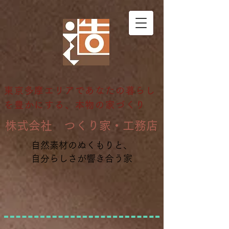
東京多摩エリアであなたの暮らし
を豊かにする、本物の家づくり
​株式会社 つくり家・工務店
自然素材のぬくもりと、
自分らしさが響き合う家