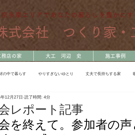
東京多摩エリアであなたの暮らしを豊かにす
​株式会社 つくり家・
工務店の家
大工 河辺 史
施工事例
材の中で暮らす
やりすぎないゆとり
丈夫で長持ちする家
5年12月27日
読了時間: 4分
奥多摩 断熱リノベーション
川を旅する大工
地震と共に生き
会レポート記事
会を終えて。参加者の声
日常の中で感じたこと
自宅兼モデルハウス