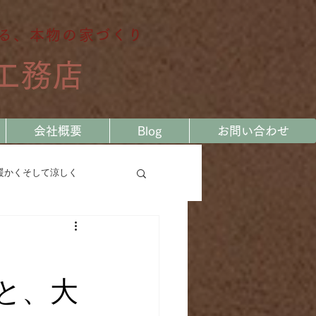
る、本物の家づくり
工務店
会社概要
Blog
お問い合わせ
暖かくそして涼しく
る
私の大工の履歴書
と、大