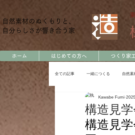
自然素材のぬくもりと、
自分らしさが響き合う家
ホーム
はじめての方へ
つくり家
全ての記事
一緒につくる
自然素
Kawabe Fumi
202
土地に暮らす
カッコいい家
構造見学
構造見学
お客様の声
会社をつくる