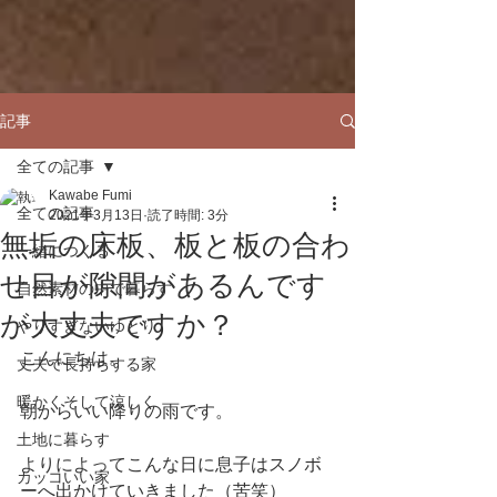
記事
全ての記事
Kawabe Fumi
全ての記事
2021年3月13日
読了時間: 3分
無垢の床板、板と板の合わ
一緒につくる
せ目が隙間があるんです
自然素材の中で暮らす
が大丈夫ですか？
やりすぎないゆとり
こんにちは。
丈夫で長持ちする家
暖かくそして涼しく
朝からいい降りの雨です。
土地に暮らす
よりによってこんな日に息子はスノボ
カッコいい家
ーへ出かけていきました（苦笑）