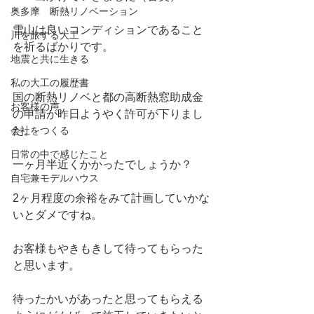
奥多摩 断熱リノベーション
雪山は良いコンディションであること
川を旅する大工
を祈るばかりです。
地震と共に生きる
私の大工の履歴書
国の断熱リノベと都の高断熱窓助成金
お客様の声
の申請が昨日ようやく許可が下りまし
会社をつくる
た。
日常の中で感じたこと
一ヶ月半近くかかったでしょうか？
自宅兼モデルハウス
2ヶ月程度の余裕をみて計画していかな
いとダメですね。
お客様もやきもきして待ってもらった
と思います。
待ったかいがあったと思ってもらえる