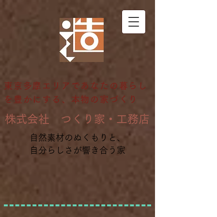
東京多摩エリアであなたの暮らし
を豊かにする、本物の家づくり
​株式会社 つくり家・工務店
自然素材のぬくもりと、
自分らしさが響き合う家