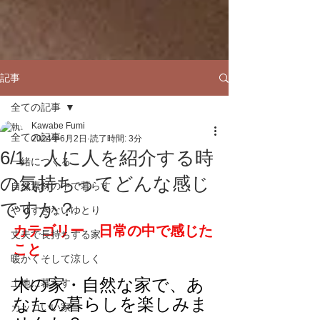
記事
全ての記事
Kawabe Fumi
全ての記事
2024年6月2日
読了時間: 3分
6/1 人に人を紹介する時
一緒につくる
の気持ちってどんな感じ
自然素材の中で暮らす
ですか？
やりすぎないゆとり
カテゴリー　日常の中で感じた
丈夫で長持ちする家
こと
暖かくそして涼しく
木の家・自然な家で、あ
土地に暮らす
なたの暮らしを楽しみま
カッコいい家