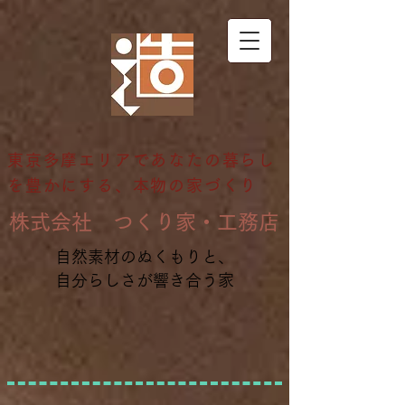
東京多摩エリアであなたの暮らし
を豊かにする、本物の家づくり
​株式会社 つくり家・工務店
自然素材のぬくもりと、
自分らしさが響き合う家