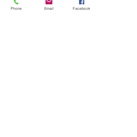
と思います。
Phone
Email
Facebook
まるで、脳細胞のように。
奥多摩
高気密高断熱
檜原
青梅
西多摩
新築注文住宅
昭島
あきる野 工務店
あきる野
中古住宅リノベーション
羽村
福生
日の出
マンションリノベーション
断熱リフォーム
古民家リノベーション
八王子
立川
断熱窓
瑞穂
日常の中で感じたこと
すべて表示
最新記事