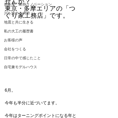
せんか？
奥多摩 断熱リノベーション
東京・多摩エリアの「つ
川を旅する大工
くり家工務店」です。
地震と共に生きる
私の大工の履歴書
お客様の声
会社をつくる
日常の中で感じたこと
自宅兼モデルハウス
6月。
今年も半分に近づいてます。
今年はターニングポイントになる年と