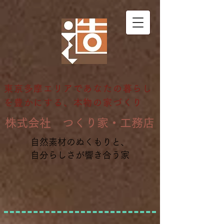
東京多摩エリアであなたの暮らし
を豊かにする、本物の家づくり
​株式会社 つくり家・工務店
自然素材のぬくもりと、
自分らしさが響き合う家