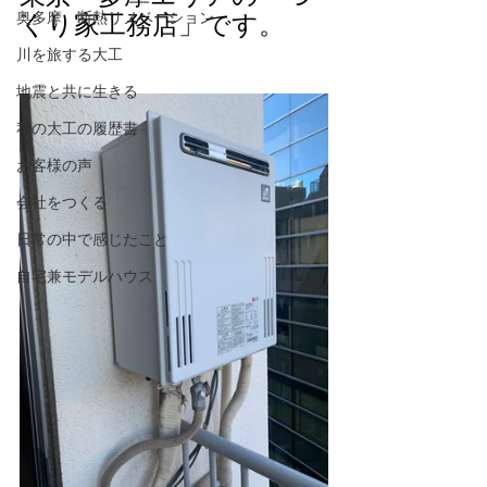
奥多摩 断熱リノベーション
くり家工務店」です。
川を旅する大工
地震と共に生きる
私の大工の履歴書
お客様の声
会社をつくる
日常の中で感じたこと
自宅兼モデルハウス