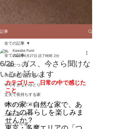
記事
全ての記事
Kawabe Fumi
全ての記事
2024年6月27日
読了時間: 2分
6/26 ガス、今さら聞けな
一緒につくる
いこと話します
自然素材の中で暮らす
カテゴリー　日常の中で感じた
やりすぎないゆとり
こと
丈夫で長持ちする家
木の家・自然な家で、あ
暖かくそして涼しく
なたの暮らしを楽しみま
土地に暮らす
せんか？
カッコいい家
東京・多摩エリアの「つ