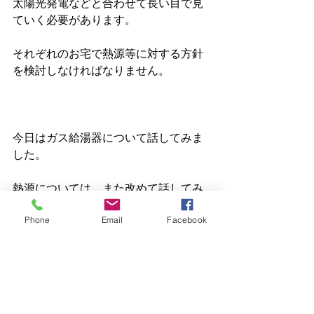
太陽光発電などと合わせて長い目で見
ていく必要があります。
それぞれのお宅で熱源等に対する方針
を検討しなければなりません。
今日はガス給湯器について話してみま
した。
熱源については、また改めて話してみ
たいと思います。
Phone
Email
Facebook
奥多摩
高気密高断熱
檜原
青梅
西多摩
新築注文住宅
昭島
あきる野 工務店
あきる野
中古住宅リノベーション
羽村
福生
日の出
マンションリノベーション
断熱リフォーム
古民家リノベーション
八王子
立川
断熱窓
瑞穂