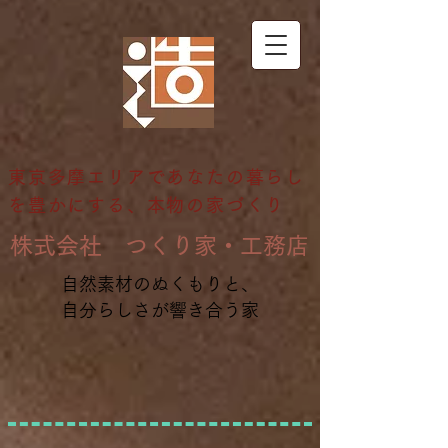
東京多摩エリアであなたの暮らし
を豊かにする、本物の家づくり
​株式会社 つくり家・工務店
自然素材のぬくもりと、
自分らしさが響き合う家