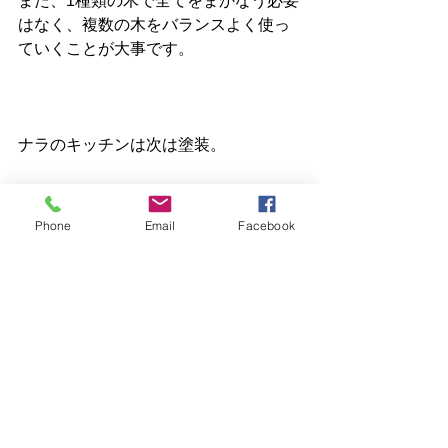
また、1種類の木で全てをまかなう必要
はなく、複数の木をバランスよく使っ
ていくことが大事です。
ナラのキッチンは次は塗装。
どんな色味になるのか楽しみです。
Phone
Email
Facebook
奥多摩
高気密高断熱
檜原
青梅
西多摩
新築注文住宅
昭島
あきる野 工務店
あきる野
羽村
福生
日の出
マンションリノベーション
断熱リフォーム
古民家リノベーション
八王子
立川
断熱窓
瑞穂
日常の中で感じたこと