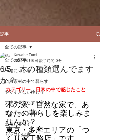
記事
全ての記事
Kawabe Fumi
全ての記事
2024年6月6日
読了時間: 3分
6/5 木の種類選んでます
一緒につくる
か？
自然素材の中で暮らす
カテゴリー　日常の中で感じたこと
やりすぎないゆとり
丈夫で長持ちする家
木の家・自然な家で、あ
なたの暮らしを楽しみま
暖かくそして涼しく
せんか？
土地に暮らす
東京・多摩エリアの「つ
カッコいい家
くり家工務店」です。