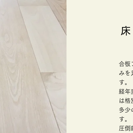
合板
みを
す。
経年
は格
多少
す。
​圧