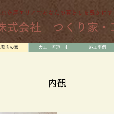
東京多摩エリアであなたの暮らしを豊かにす
​株式会社 つくり家・
工務店の家
大工 河辺 史
施工事例
内観