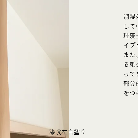
調湿
して
珪藻
イプ
​ま
る紙
って
部分
をつ
漆喰左官塗り