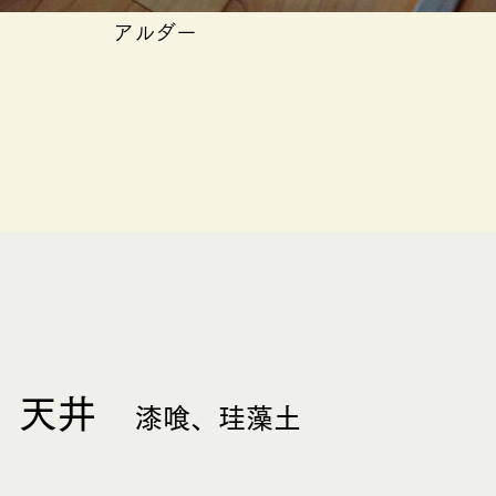
​アルダー
壁、天井
​漆喰、珪藻土